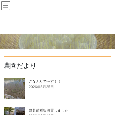
コ
ナ
ン
ビ
テ
ゲ
ン
ー
ツ
シ
へ
ョ
Previous
Next
ス
ン
キ
に
ッ
移
プ
動
農園だより
さなぶりで～す！！！
2026年6月25日
野菜苗看板設置しました！