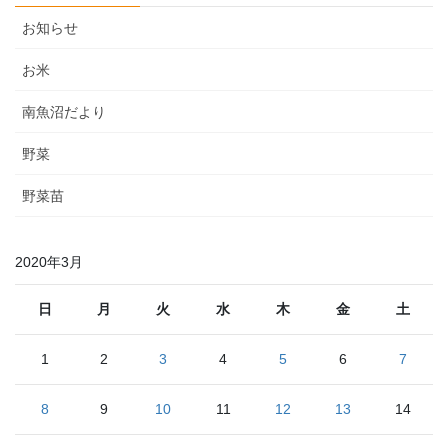
お知らせ
お米
南魚沼だより
野菜
野菜苗
2020年3月
日
月
火
水
木
金
土
1
2
3
4
5
6
7
8
9
10
11
12
13
14