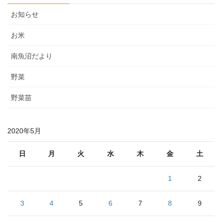
ペ
ジ
ジ
ジ
お知らせ
ー
ジ
お米
送
南魚沼だより
り
野菜
野菜苗
2020年5月
日
月
火
水
木
金
土
1
2
3
4
5
6
7
8
9