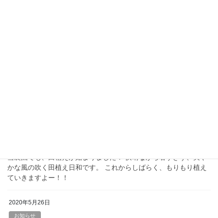
2020年5月30日
お知らせ
かぐらなんばん他、完売です！
かぐらなんばん、オクラ「グリーンソード」、「まるみちゃ
ん」、完売です！お買い上げありがとうございました！ 新潟の名
産品として知られている「かぐらなんばん」。実は、山古志産の
ものと南魚沼産のものとでは、姿や辛さがちょっと違 […]
2020年5月28日
お米
発進！！
当農園でも、田植えが始まりました！ 快晴ながら暑すぎず、爽や
かな風の吹く田植え日和です。 これからしばらく、もりもり植え
ていきますよー！！
2020年5月26日
お知らせ