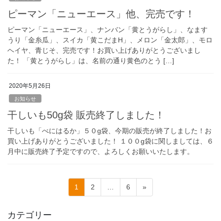
ピーマン「ニューエース」他、完売です！
ピーマン「ニューエース」、ナンバン「黄とうがらし」、なます
うり「金糸瓜」、スイカ「黄こだまH」、メロン「金太郎」、モロ
ヘイヤ、青じそ、完売です！お買い上げありがとうございまし
た！ 「黄とうがらし」は、名前の通り黄色のとう […]
2020年5月26日
お知らせ
干しいも50g袋 販売終了しました！
干しいも「べにはるか」５０g袋、今期の販売が終了しました！お
買い上げありがとうございました！ １００g袋に関しましては、６
月中に販売終了予定ですので、よろしくお願いいたします。
投
固
固
固
1
2
…
6
»
稿
定
定
定
ペ
ペ
ペ
の
カテゴリー
ー
ー
ー