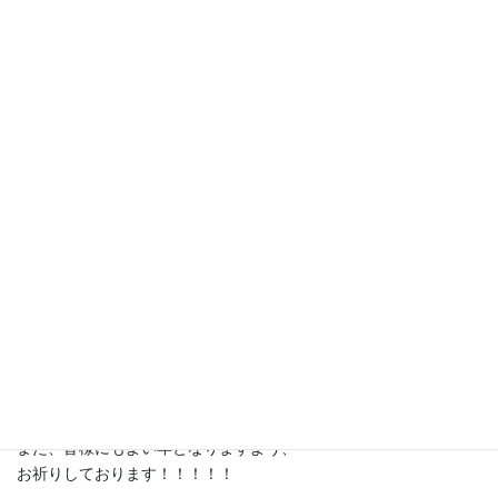
生野菜の出荷については、5日からを予定しております。
(天候によっては変更となる場合がございます。)
さて今年は、
当農園としても色々とあり、
世の中もなんだか わたわたごたごた・・・
でも、
自分で「美味しい！」と思ったものを
出来るだけ多くのみんなに食べてほしい
と言う、大治郎農園の考えを
なるべく守りながら農業をやり続けられた1年にできました。
来年がどんな年になるかは分かりませんが、
出来るだけ、精一杯、
農業をしていきたいと思いますので、
どうぞよろしくお願いいたします！！
また、皆様にもよい年となりますよう、
お祈りしております！！！！！