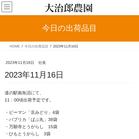
コ
ナ
ン
ビ
テ
ゲ
ン
ー
今日の出荷品目
ツ
シ
へ
ョ
ス
ン
HOME
今日の出荷品目
2023年11月16日
キ
に
ッ
移
プ
動
2023年11月16日
社長
2023年11月16日
道の駅南魚沼にて、
11：00頃出荷予定です。
・ピーマン「京みどり」4袋
・パプリカ「ぱぷ丸」38袋
・万願寺とうがらし 15袋
・ひもとうがらし 3袋