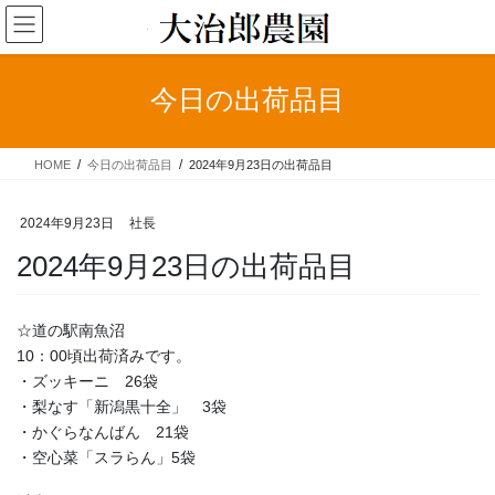
コ
ナ
ン
ビ
テ
ゲ
ン
ー
今日の出荷品目
ツ
シ
へ
ョ
ス
ン
HOME
今日の出荷品目
2024年9月23日の出荷品目
キ
に
ッ
移
プ
動
2024年9月23日
社長
2024年9月23日の出荷品目
☆道の駅南魚沼
10：00頃出荷済みです。
・ズッキーニ 26袋
・梨なす「新潟黒十全」 3袋
・かぐらなんばん 21袋
・空心菜「スラらん」5袋