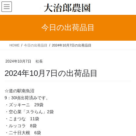
コ
ナ
ン
ビ
テ
ゲ
ン
ー
今日の出荷品目
ツ
シ
へ
ョ
ス
ン
HOME
今日の出荷品目
2024年10月7日の出荷品目
キ
に
ッ
移
プ
動
2024年10月7日
社長
2024年10月7日の出荷品目
☆道の駅南魚沼
9：30頃出荷済みです。
・ズッキーニ 29袋
・空心菜「スラらん」2袋
・こまつな 11袋
・ルッコラ 8袋
・二十日大根 6袋