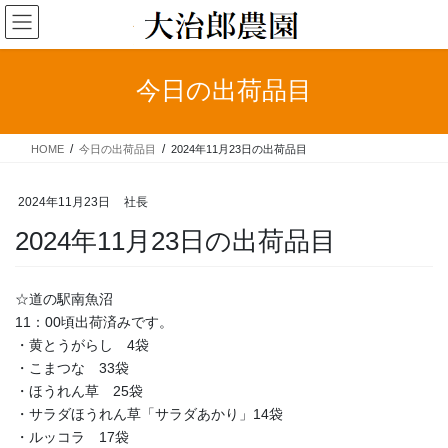
コ
ナ
ン
ビ
テ
ゲ
ン
ー
今日の出荷品目
ツ
シ
へ
ョ
ス
ン
HOME
今日の出荷品目
2024年11月23日の出荷品目
キ
に
ッ
移
プ
動
2024年11月23日
社長
2024年11月23日の出荷品目
☆道の駅南魚沼
11：00頃出荷済みです。
・黄とうがらし 4袋
・こまつな 33袋
・ほうれん草 25袋
・サラダほうれん草「サラダあかり」14袋
・ルッコラ 17袋