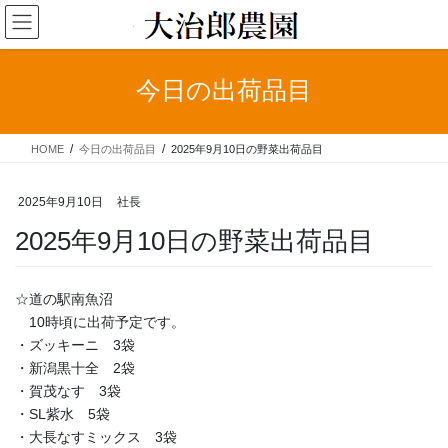
コ
ナ
ン
ビ
テ
ゲ
ン
ー
今日の出荷品目
ツ
シ
へ
ョ
ス
ン
HOME
今日の出荷品目
2025年9月10日の野菜出荷品目
キ
に
ッ
移
プ
動
2025年9月10日
社長
2025年9月10日の野菜出荷品目
☆道の駅南魚沼
10時頃に出荷予定です。
・ズッキーニ 3袋
・新潟黒十全 2袋
・賀茂なす 3袋
・SL紫水 5袋
・大長なすミックス 3袋