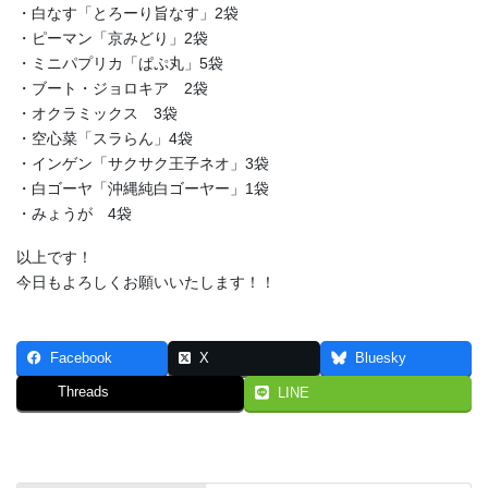
・白なす「とろーり旨なす」2袋
・ピーマン「京みどり」2袋
・ミニパプリカ「ぱぷ丸」5袋
・ブート・ジョロキア 2袋
・オクラミックス 3袋
・空心菜「スラらん」4袋
・インゲン「サクサク王子ネオ」3袋
・白ゴーヤ「沖縄純白ゴーヤー」1袋
・みょうが 4袋
以上です！
今日もよろしくお願いいたします！！
Facebook
X
Bluesky
Threads
LINE