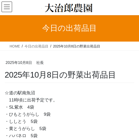
コ
ナ
ン
ビ
テ
ゲ
ン
ー
今日の出荷品目
ツ
シ
へ
ョ
ス
ン
HOME
今日の出荷品目
2025年10月8日の野菜出荷品目
キ
に
ッ
移
プ
動
2025年10月8日
社長
2025年10月8日の野菜出荷品目
☆道の駅南魚沼
11時頃に出荷予定です。
・SL紫水 4袋
・ひもとうがらし 9袋
・ししとう 5袋
・黄とうがらし 5袋
・ハバネロ 5袋