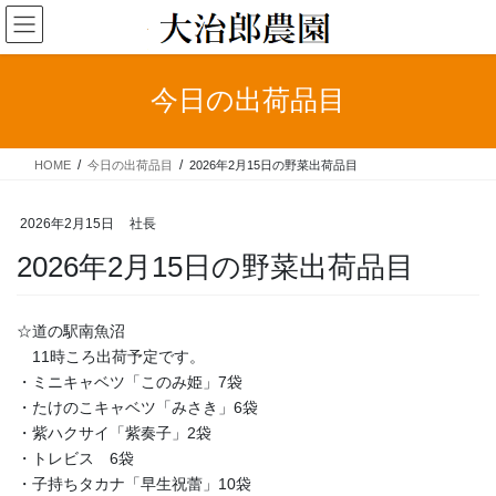
コ
ナ
ン
ビ
テ
ゲ
ン
ー
今日の出荷品目
ツ
シ
へ
ョ
ス
ン
HOME
今日の出荷品目
2026年2月15日の野菜出荷品目
キ
に
ッ
移
プ
動
2026年2月15日
社長
2026年2月15日の野菜出荷品目
☆道の駅南魚沼
11時ころ出荷予定です。
・ミニキャベツ「このみ姫」7袋
・たけのこキャベツ「みさき」6袋
・紫ハクサイ「紫奏子」2袋
・トレビス 6袋
・子持ちタカナ「早生祝蕾」10袋