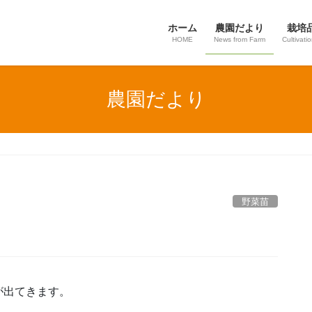
ホーム
農園だより
栽培
HOME
News from Farm
Cultivati
農園だより
野菜苗
が出てきます。