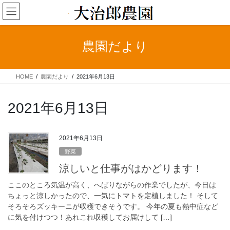
コ
ナ
ン
ビ
テ
ゲ
ン
ー
農園だより
ツ
シ
へ
ョ
ス
ン
HOME
農園だより
2021年6月13日
キ
に
ッ
移
プ
動
2021年6月13日
2021年6月13日
野菜
涼しいと仕事がはかどります！
ここのところ気温が高く、へばりながらの作業でしたが、今日は
ちょっと涼しかったので、一気にトマトを定植しました！ そして
そろそろズッキーニが収穫できそうです。 今年の夏も熱中症など
に気を付けつつ！あれこれ収穫してお届けして […]