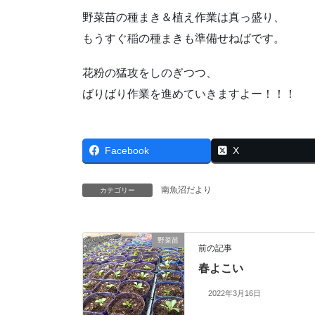
野菜苗の種まき＆植え作業は真っ盛り、
もうすぐ稲の種まきも準備せねばです。
花粉の猛攻をしのぎつつ、
ばりばり作業を進めていきますよー！！！
Facebook
X
南魚沼だより
カテゴリー
野菜苗
前の記事
春よこい
2022年3月16日