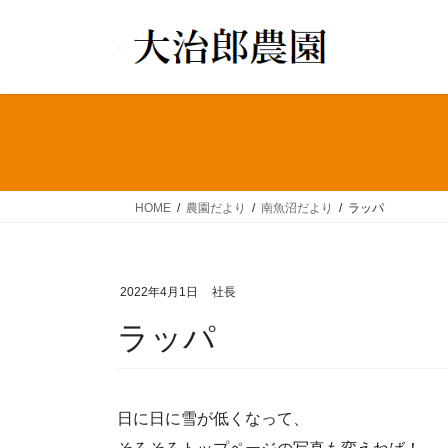
コ
ナ
ン
ビ
テ
ゲ
ン
ー
ツ
シ
へ
ョ
ス
ン
キ
に
ッ
移
HOME
農園だより
南魚沼だより
ラッパ
プ
動
2022年4月1日
社長
ラッパ
日に日に雪が低くなって、