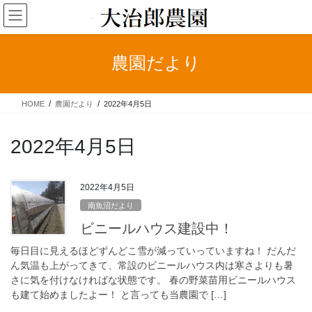
コ
ナ
ン
ビ
テ
ゲ
ン
ー
農園だより
ツ
シ
へ
ョ
ス
ン
HOME
農園だより
2022年4月5日
キ
に
ッ
移
プ
動
2022年4月5日
2022年4月5日
南魚沼だより
ビニールハウス建設中！
毎日目に見えるほどずんどこ雪が減っていっていますね！ だんだ
ん気温も上がってきて、常設のビニールハウス内は寒さよりも暑
さに気を付けなければな状態です。 春の野菜苗用ビニールハウス
も建て始めましたよー！ と言っても当農園で […]