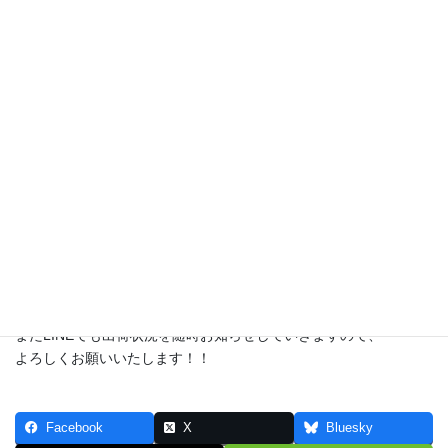
ズッキーニ！
穫れ始めましたー！！
いつもなら、最初に穫れるものは
もっと形がよくないのですが、
今年は最初からすらっとしたものが穫れますね。
ズッキーニ以外の夏野菜は、
穫れるまであと半月程度はかかりそうです。
またLINEでも出荷状況を随時お知らせしていきますので、
よろしくお願いいたします！！
Facebook
X
Bluesky