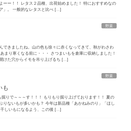
よーー！！ レタス２品種、出荷始めました！ 特におすすめなの
」。 一般的なレタスと比べ […]
野菜
んできましたね。山の色も徐々に赤くなってきて、秋がわさわ
 あまり寒くなる前に・・・ さつまいもを倉庫に収納しました！
けた穴からイモを吊り上げるち […]
野菜
いも
も掘りで～～～す！！！ もりもり掘り上げております！！ 夏の
ぶりないもが多いかも？ 今年は新品種「あかねみのり」「ほし
干しいもになるよう、この後 […]