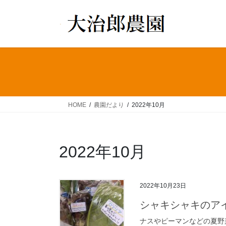
コ
ナ
ン
ビ
テ
ゲ
ン
ー
ツ
シ
へ
ョ
ス
ン
キ
に
ッ
移
HOME
農園だより
2022年10月
プ
動
2022年10月
2022年10月23日
シャキシャキのア
ナスやピーマンなどの夏野