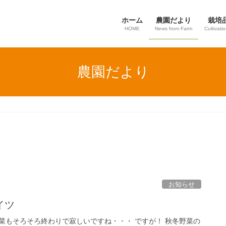
ホーム
農園だより
栽培
HOME
News from Farm
Cultivati
農園だより
お知らせ
イツ
菜もそろそろ終わりで寂しいですね・・・ ですが！ 秋冬野菜の