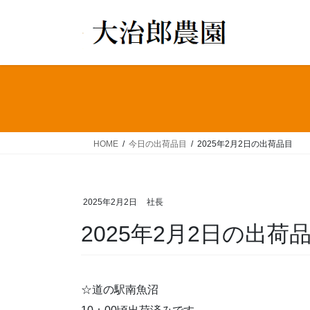
コ
ナ
ン
ビ
テ
ゲ
ン
ー
ツ
シ
へ
ョ
ス
ン
キ
に
ッ
移
HOME
今日の出荷品目
2025年2月2日の出荷品目
プ
動
2025年2月2日
社長
2025年2月2日の出荷
☆道の駅南魚沼