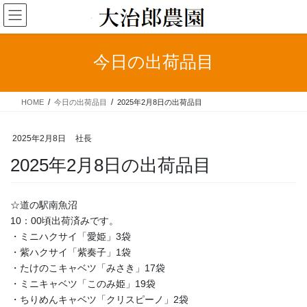
コ
ナ
ン
ビ
テ
ゲ
ン
ー
今日の出荷品目
ツ
シ
へ
ョ
ス
ン
HOME
今日の出荷品目
2025年2月8日の出荷品目
キ
に
ッ
移
プ
動
2025年2月8日
社長
2025年2月8日の出荷品目
☆道の駅南魚沼
10：00頃出荷済みです。
・ミニハクサイ「愛姫」3袋
・紫ハクサイ「紫奏子」1袋
・たけのこキャベツ「みさき」17袋
・ミニキャベツ「このみ姫」19袋
・ちりめんキャベツ「クリスピーノ」2袋